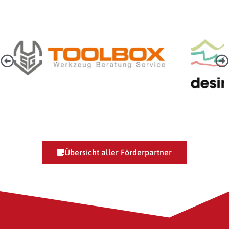
SG-Toolbox GmbH
Desire
Übersicht aller Förderpartner