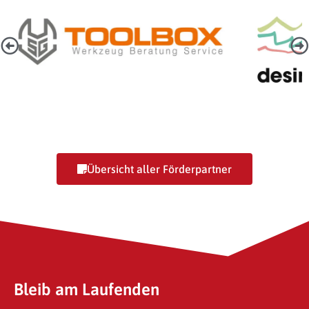
SG-Toolbox GmbH
Desire
Übersicht aller Förderpartner
Bleib am Laufenden