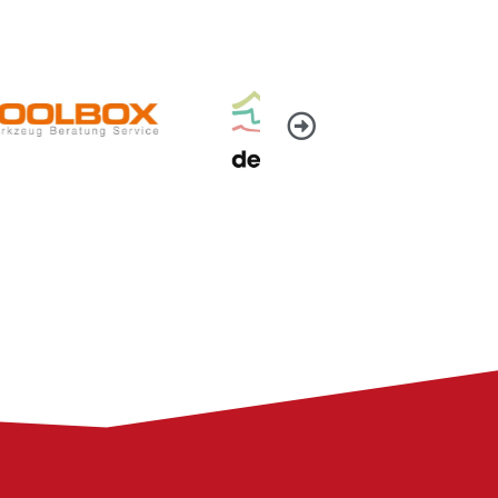
Toolbox GmbH
Desire Lines Tourismusagentur