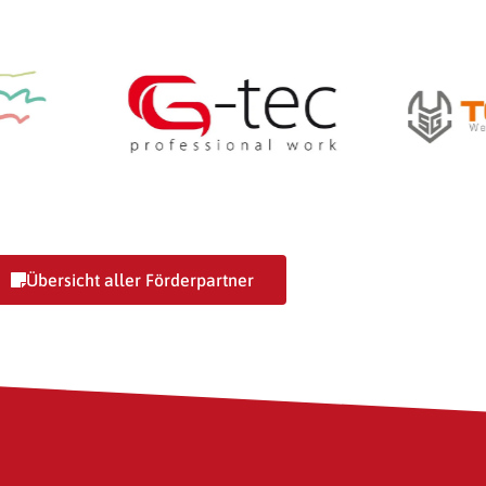
agentur
G-Tec Estrich GmbH
SG-
Übersicht aller Förderpartner