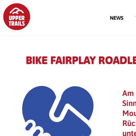
NEWS
BIKE FAIRPLAY ROADL
Am 
Sin
Mou
Rüc
unt