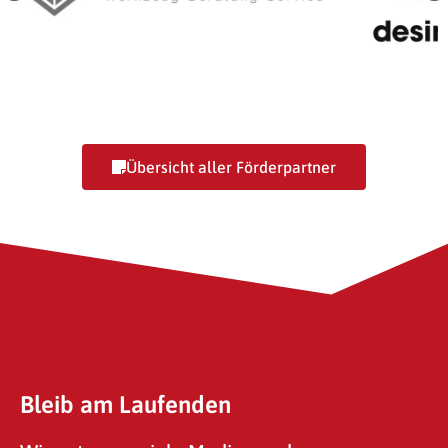
SG-Toolbox GmbH
Desire
Übersicht aller Förderpartner
Bleib am Laufenden