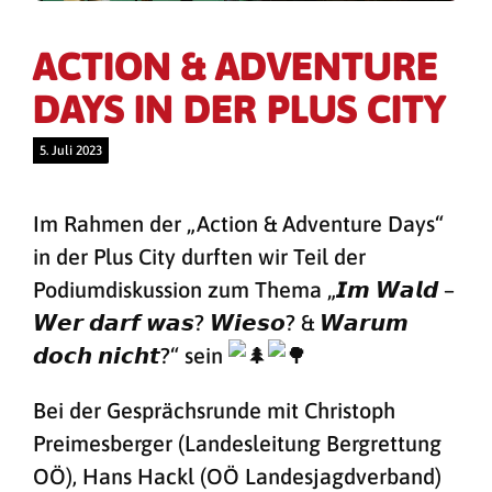
ACTION & ADVENTURE
DAYS IN DER PLUS CITY
5. Juli 2023
Im Rahmen der „Action & Adventure Days“
in der Plus City durften wir Teil der
Podiumdiskussion zum Thema „𝙄𝙢 𝙒𝙖𝙡𝙙 –
𝙒𝙚𝙧 𝙙𝙖𝙧𝙛 𝙬𝙖𝙨? 𝙒𝙞𝙚𝙨𝙤? & 𝙒𝙖𝙧𝙪𝙢
𝙙𝙤𝙘𝙝 𝙣𝙞𝙘𝙝𝙩?“ sein
Bei der Gesprächsrunde mit Christoph
Preimesberger (Landesleitung Bergrettung
OÖ), Hans Hackl (OÖ Landesjagdverband)