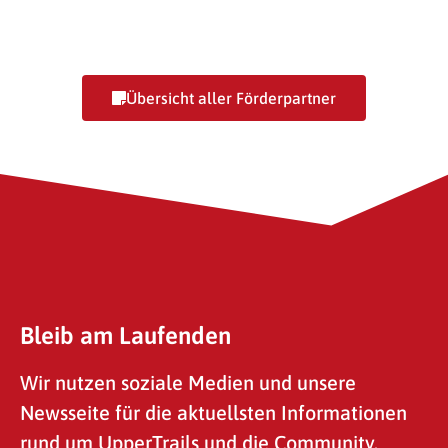
Desire Lines Tourismusagentur
G
Übersicht aller Förderpartner
Bleib am Laufenden
Wir nutzen soziale Medien und unsere
Newsseite für die aktuellsten Informationen
rund um UpperTrails und die Community.