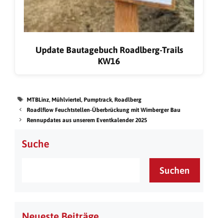
Update Bautagebuch Roadlberg-Trails
KW16
MTBLinz
,
Mühlviertel
,
Pumptrack
,
Roadlberg
Roadlflow Feuchtstellen-Überbrückung mit Wimberger Bau
Rennupdates aus unserem Eventkalender 2025
Suche
Suchen
Neueste Beiträge